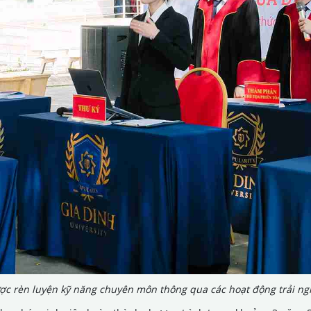
ợc rèn luyện kỹ năng chuyên môn thông qua các hoạt động trải ng