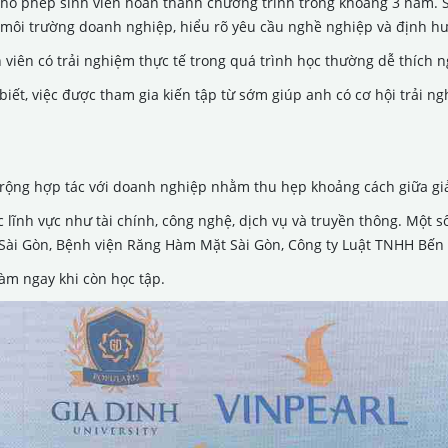
 cho phép sinh viên hoàn thành chương trình trong khoảng 3 năm. 
n môi trường doanh nghiệp, hiểu rõ yêu cầu nghề nghiệp và định hư
 viên có trải nghiệm thực tế trong quá trình học thường dễ thích n
t, việc được tham gia kiến tập từ sớm giúp anh có cơ hội trải nghi
 rộng hợp tác với doanh nghiệp nhằm thu hẹp khoảng cách giữa g
 lĩnh vực như tài chính, công nghệ, dịch vụ và truyền thông. Một 
 Sài Gòn, Bệnh viện Răng Hàm Mặt Sài Gòn, Công ty Luật TNHH Bến 
làm ngay khi còn học tập.