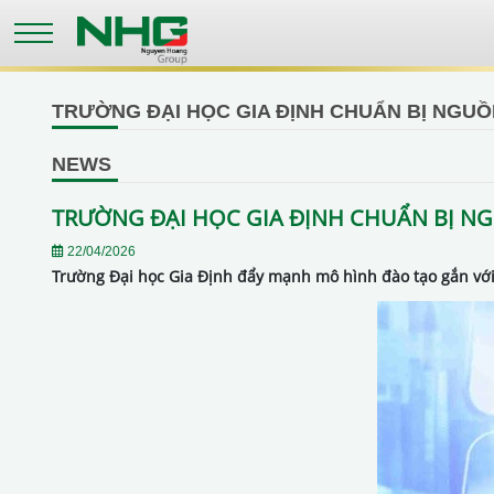
Skip
to
main
content
TRƯỜNG ĐẠI HỌC GIA ĐỊNH CHUẨN BỊ NGU
NEWS
TRƯỜNG ĐẠI HỌC GIA ĐỊNH CHUẨN BỊ N
22/04/2026
Trường Đại học Gia Định đẩy mạnh mô hình đào tạo gắn với t