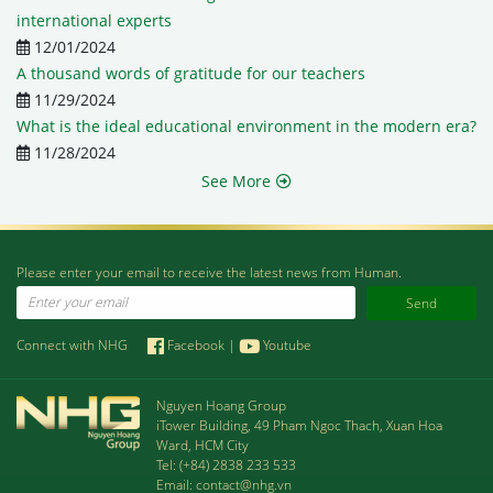
international experts
12/01/2024
A thousand words of gratitude for our teachers
11/29/2024
What is the ideal educational environment in the modern era?
11/28/2024
See More
Please enter your email to receive the latest news from Human.
Email
Connect with NHG
Facebook
|
Youtube
Nguyen Hoang Group
iTower Building, 49 Pham Ngoc Thach, Xuan Hoa
Ward, HCM City
Tel:
(+84) 2838 233 533
Email:
contact@nhg.vn