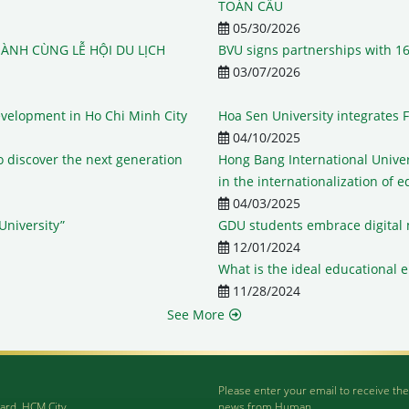
TOÀN CẦU
05/30/2026
ÀNH CÙNG LỄ HỘI DU LỊCH
BVU signs partnerships with 16
03/07/2026
development in Ho Chi Minh City
Hoa Sen University integrates FI
04/10/2025
o discover the next generation
Hong Bang International Univers
in the internationalization of 
04/03/2025
University”
GDU students embrace digital 
12/01/2024
What is the ideal educational 
11/28/2024
See More
Please enter your email to receive the
ard, HCM City
news from Human.