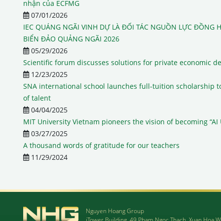
nhận của ECFMG
07/01/2026
IEC QUÁNG NGÃI VINH DỰ LÀ ĐỐI TÁC NGUỒN LỰC ĐỒNG H
BIỂN ĐẢO QUẢNG NGÃI 2026
05/29/2026
Scientific forum discusses solutions for private economic 
12/23/2025
SNA international school launches full-tuition scholarship t
of talent
04/04/2025
MIT University Vietnam pioneers the vision of becoming “AI 
03/27/2025
A thousand words of gratitude for our teachers
11/29/2024
Nguyen Hoang Group
iTower Building, 49 Pham Ngoc Thach, Xuan Hoa W