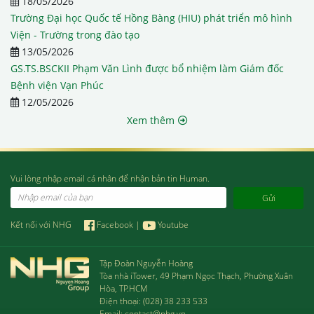
18/05/2026
Trường Đại học Quốc tế Hồng Bàng (HIU) phát triển mô hình
Viện - Trường trong đào tạo
13/05/2026
GS.TS.BSCKII Phạm Văn Lình được bổ nhiệm làm Giám đốc
Bệnh viện Vạn Phúc
12/05/2026
Xem thêm
Vui lòng nhập email cá nhân để nhận bản tin Human.
Email
Kết nối với NHG
Facebook
|
Youtube
Tập Đoàn Nguyễn Hoàng
Tòa nhà iTower, 49 Phạm Ngọc Thạch, Phường Xuân
Hòa, TP.HCM
Điện thoại:
(028) 38 233 533
Email:
contact@nhg.vn