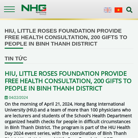
Skip
to
English
Vietnames
main
content
HIU, LITTLE ROSES FOUNDATION PROVIDE
FREE HEALTH CONSULTATION, 200 GIFTS TO
PEOPLE IN BINH THANH DISTRICT
TIN TỨC
HIU, LITTLE ROSES FOUNDATION PROVIDE
FREE HEALTH CONSULTATION, 200 GIFTS TO
PEOPLE IN BINH THANH DISTRICT
04/22/2024
On the morning of April 21, 2024, Hong Bang International
University (HIU) and a team of more than 100 physicians who
are lecturers and students of the School's Health Department
organized health checks for people in difficult circumstances
in Binh Thanh District. The program is part of the HIU Health
Day 2024 event series, with the coordination of Binh Thanh