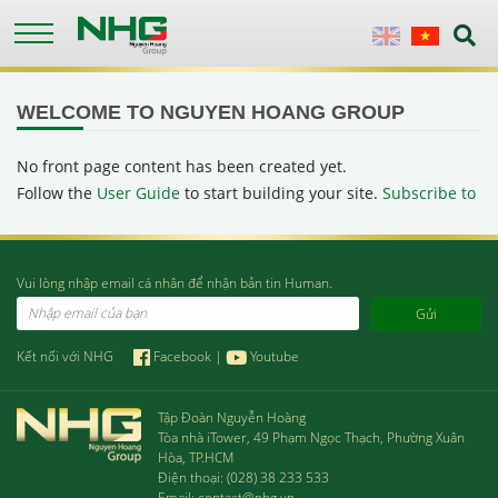
Skip
to
English
Vietnamese
main
content
WELCOME TO NGUYEN HOANG GROUP
No front page content has been created yet.
Follow the
User Guide
to start building your site.
Subscribe to
Vui lòng nhập email cá nhân để nhận bản tin Human.
Email
Kết nối với NHG
Facebook
|
Youtube
Tập Đoàn Nguyễn Hoàng
Tòa nhà iTower, 49 Phạm Ngọc Thạch, Phường Xuân
Hòa, TP.HCM
Điện thoại:
(028) 38 233 533
Email:
contact@nhg.vn