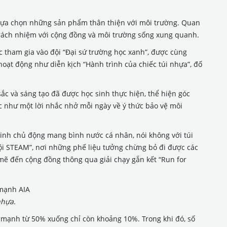
 lựa chọn những sản phẩm thân thiện với môi trường. Quan
trách nhiệm với cộng đồng và môi trường sống xung quanh.
 tham gia vào đội “Đại sứ trường học xanh”, được cùng
hoạt động như diễn kịch “Hành trình của chiếc túi nhựa”, đố
ắc và sáng tạo đã được học sinh thực hiện, thể hiện góc
 như một lời nhắc nhở mỗi ngày về ý thức bảo vệ môi
sinh chủ động mang bình nước cá nhân, nói không với túi
hội STEAM”, nơi những phế liệu tưởng chừng bỏ đi được các
mẽ đến cộng đồng thông qua giải chạy gắn kết “Run for
nhựa.
m mạnh từ 50% xuống chỉ còn khoảng 10%. Trong khi đó, số