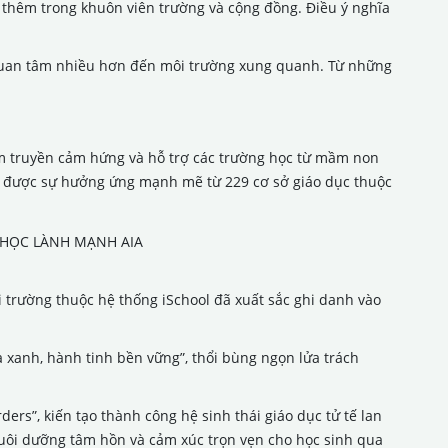
g thêm trong khuôn viên trường và cộng đồng. Điều ý nghĩa
 quan tâm nhiều hơn đến môi trường xung quanh. Từ những
ằm truyền cảm hứng và hỗ trợ các trường học từ mầm non
ận được sự hưởng ứng mạnh mẽ từ 229 cơ sở giáo dục thuộc
 trường thuộc hệ thống iSchool đã xuất sắc ghi danh vào
a xanh, hành tinh bền vững”, thổi bùng ngọn lửa trách
rs”, kiến tạo thành công hệ sinh thái giáo dục tử tế lan
uôi dưỡng tâm hồn và cảm xúc trọn vẹn cho học sinh qua