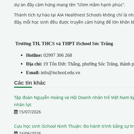
dự án đầy cảm hứng mang tên “Ươm mầm hạnh phúc”.
Thành tích tự hào tại AIA Healthiest Schools không chỉ là nh
đây, mỗi học sinh đều được truyền cảm hứng để lớn khôn k
Trường TH, THCS và THPT iSchool Sóc Trăng
Hotline:
02997 306 268
Địa chỉ:
19 Tôn Đức Thắng, phường Sóc Trăng, thành 
Email:
info@ischool.edu.vn
Các tin khác
Tập đoàn Nguyễn Hoàng và Hội Doanh nhân trẻ Việt Nam ký
nhân lực
15/07/2026
Cựu học sinh iSchool Ninh Thuận: Đo hành trình bằng sự t
24/06/2026