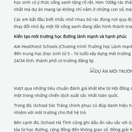
học sinh có ý thức sống xanh tăng rõ rệt. Hơn 100kg rác t
nhất mà dự án mang lại không chỉ nằm ở những con số, mà 
Các em bắt đầu biết nhắc nhở nhau bỏ rác đúng nơi quy đ
thay đổi nhỏ ấy, một lối sống xanh đang dần hình thành tro
Kiến tạo môi trường học đường lành mạnh và hạnh phúc
AIA Healthiest Schools (Chương trình Trường học Lành mạn
đến trung học (học sinh từ 5 - 16 tuổi) xây dựng môi trườ
24/34 tỉnh, thành phố có trường đăng ký.
Vượt qua những tiêu chuẩn đánh giá khắt khe từ Hội đồng c
một trong những chiến dịch xuất sắc nhất toàn quốc.
Trong đó, iSchool Sóc Trăng chinh phục cú đúp danh hiệu ha
nhiệm với môi trường cho thế hệ trẻ.
Bên cạnh đó, iSchool Hà Tĩnh cũng ghi dấu ấn sâu sắc với G
tỏa từ học đường, cộng đồng đến không gian số. Đồng giải