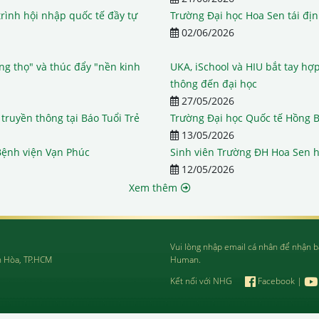
rình hội nhập quốc tế đầy tự
Trường Đại học Hoa Sen tái địn
02/06/2026
ờng thọ" và thúc đẩy "nền kinh
UKA, iSchool và HIU bắt tay hợ
thông đến đại học
27/05/2026
truyền thông tại Báo Tuổi Trẻ
Trường Đại học Quốc tế Hồng Bà
13/05/2026
Bệnh viện Vạn Phúc
Sinh viên Trường ĐH Hoa Sen họ
12/05/2026
Xem thêm
Vui lòng nhập email cá nhân để nhận b
n Hòa, TP.HCM
Human.
Kết nối với NHG
Facebook
|