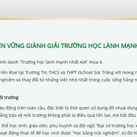
ỀN VỮNG GIÀNH GIẢI TRƯỜNG HỌC LÀNH MẠNH
vinh danh “Trường học lành mạnh nhất AIA” mùa 4.
iển khai tại Trường TH, THCS và THPT iSchool Sóc Trăng với mong
i nghiệm và thay đổi từ những việc nhỏ nhất trong cuộc sống hằng
ôi trường
áo động trên toàn cầu, đặc biệt là thói quen sử dụng đồ nhựa dù
ằng bảo vệ môi trường không phải là điều quá lớn lao, mà bắt đầu
 thể học sinh, giáo viên, phụ huynh và đội ngũ “Đại sứ trường học 
 hoạt động thực tế để học sinh được “học bằng trải nghiệm”, từ đó 