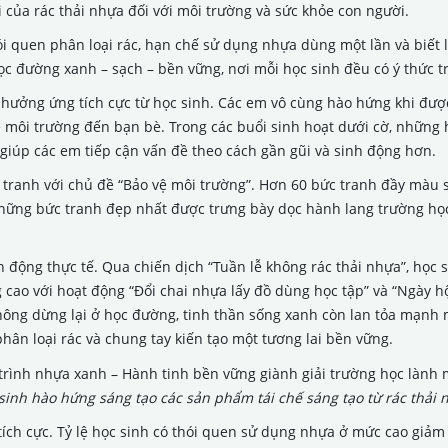
i của rác thải nhựa đối với môi trường và sức khỏe con người.
 quen phân loại rác, hạn chế sử dụng nhựa dùng một lần và biết
ọc đường xanh – sạch – bền vững, nơi mỗi học sinh đều có ý thức 
hưởng ứng tích cực từ học sinh. Các em vô cùng hào hứng khi được
ệ môi trường đến bạn bè. Trong các buổi sinh hoạt dưới cờ, những 
ã giúp các em tiếp cận vấn đề theo cách gần gũi và sinh động hơn.
 tranh với chủ đề “Bảo vệ môi trường”. Hơn 60 bức tranh đầy màu s
hững bức tranh đẹp nhất được trưng bày dọc hành lang trường học
ộng thực tế. Qua chiến dịch “Tuần lễ không rác thải nhựa”, học 
g cao với hoạt động “Đổi chai nhựa lấy đồ dùng học tập” và “Ngày 
Không dừng lại ở học đường, tinh thần sống xanh còn lan tỏa mạnh 
hân loại rác và chung tay kiến tạo một tương lai bền vững.
sinh hào hứng sáng tạo các sản phẩm tái chế sáng tạo từ rác thải 
 tích cực. Tỷ lệ học sinh có thói quen sử dụng nhựa ở mức cao giả