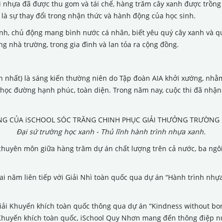
hải nhựa đã được thu gom và tái chế, hàng trăm cây xanh được trồn
là sự thay đổi trong nhận thức và hành động của học sinh.
ịnh, chủ động mang bình nước cá nhân, biết yêu quý cây xanh và
ng nhà trường, trong gia đình và lan tỏa ra cộng đồng.
h nhất) là sáng kiến thường niên do Tập đoàn AIA khởi xướng, nh
ng học đường hạnh phúc, toàn diện. Trong năm nay, cuộc thi đã nh
Đại sứ trường học xanh - Thủ lĩnh hành trình nhựa xanh.
huyên môn giữa hàng trăm dự án chất lượng trên cả nước, ba ngôi
i năm liên tiếp với Giải Nhì toàn quốc qua dự án “Hành trình nhự
iải Khuyến khích toàn quốc thông qua dự án “Kindness without borde
 Khuyến khích toàn quốc, iSchool Quy Nhơn mang đến thông điệp n