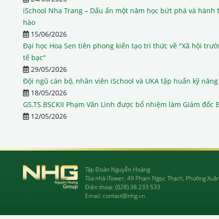
iSchool Nha Trang – Dấu ấn một năm học bứt phá và hành t
hào
15/06/2026
Đại học Hoa Sen tiên phong kiến tạo tri thức về "Xã hội trư
tế bạc"
29/05/2026
Đội ngũ cán bộ, nhân viên iSchool và UKA tập huấn kỹ năng 
18/05/2026
GS.TS.BSCKII Phạm Văn Lình được bổ nhiệm làm Giám đốc 
12/05/2026
Tập Đoàn Nguyễn Hoàng
Tòa nhà iTower, 49 Phạm Ngọc Thạch, Phường Xuâ
Điện thoại:
(028) 38 233 533
Email:
contact@nhg.vn