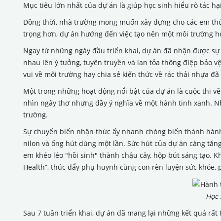
Mục tiêu lớn nhất của dự án là giúp học sinh hiểu rõ tác hạ
Đồng thời, nhà trường mong muốn xây dựng cho các em thói
trọng hơn, dự án hướng đến việc tạo nên một môi trường h
Ngay từ những ngày đầu triển khai, dự án đã nhận được sự 
nhau lên ý tưởng, tuyên truyền và lan tỏa thông điệp bảo v
vui về môi trường hay chia sẻ kiến thức về rác thải nhựa đ
Một trong những hoạt động nổi bật của dự án là cuộc thi vẽ
nhìn ngây thơ nhưng đầy ý nghĩa về một hành tinh xanh. N
trường.
Sự chuyển biến nhận thức ấy nhanh chóng biến thành hành đ
nilon và ống hút dùng một lần. Sức hút của dự án càng tăn
em khéo léo "hồi sinh" thành chậu cây, hộp bút sáng tạo. 
Health”, thúc đẩy phụ huynh cùng con rèn luyện sức khỏe, p
Học 
Sau 7 tuần triển khai, dự án đã mang lại những kết quả rất