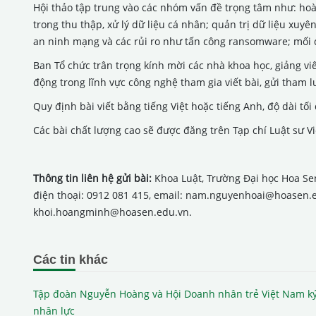
Hội thảo tập trung vào các nhóm vấn đề trọng tâm như: hoàn
trong thu thập, xử lý dữ liệu cá nhân; quản trị dữ liệu xuy
an ninh mạng và các rủi ro như tấn công ransomware; mối qu
Ban Tổ chức trân trọng kính mời các nhà khoa học, giảng viê
động trong lĩnh vực công nghệ tham gia viết bài, gửi tham l
Quy định bài viết bằng tiếng Việt hoặc tiếng Anh, độ dài tố
Các bài chất lượng cao sẽ được đăng trên Tạp chí Luật sư V
Thông tin liên hệ gửi bài:
Khoa Luật, Trường Đại học Hoa Sen
điện thoại: 0912 081 415, email: nam.nguyenhoai@hoasen.edu
khoi.hoangminh@hoasen.edu.vn.
Các tin khác
Tập đoàn Nguyễn Hoàng và Hội Doanh nhân trẻ Việt Nam ký
nhân lực