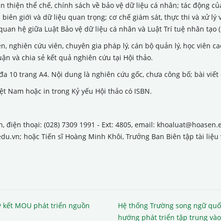
 thiện thể chế, chính sách về bảo vệ dữ liệu cá nhân; tác động củ
ên biên giới và dữ liệu quan trọng; cơ chế giám sát, thực thi và xử
an hệ giữa Luật Bảo vệ dữ liệu cá nhân và Luật Trí tuệ nhân tạo (
n, nghiên cứu viên, chuyên gia pháp lý, cán bộ quản lý, học viên c
uận và chia sẻ kết quả nghiên cứu tại Hội thảo.
i đa 10 trang A4. Nội dung là nghiên cứu gốc, chưa công bố; bài viế
iệt Nam hoặc in trong Kỷ yếu Hội thảo có ISBN.
, điện thoại: (028) 7309 1991 - Ext: 4805, email: khoaluat@hoasen
.vn; hoặc Tiến sĩ Hoàng Minh Khôi, Trưởng Ban Biên tập tài liệu và
 kết MOU phát triển nguồn
Hệ thống Trường song ngữ quố
hướng phát triển tập trung vào