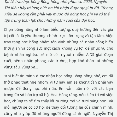
Tại Lễ trao học bổng Bông hồng nhỏ phục vụ 2023, Nguyễn
Thị Kiều bày tỏ lòng biết ơn khi nhận được sự giúp đỡ. Từ nay,
Kiều sẽ không cần phải vay mượn để đóng học phí và có thể
tập trung toàn lực cho những năm cuối của đại học.
Chọn bông hồng nhỏ làm biểu tượng, quỹ hướng đến các giá
trị cốt lõi là yêu thương, chính trực, tôn trọng và tận tâm. Việc
trao tặng học bổng nhằm tôn vinh những cá nhân cống hiến
thời gian và công sức một cách không vụ lợi để phục vụ cho
bệnh nhân nghèo, trẻ mồ côi, người nhiễm AIDS giai đoạn
cuối, bệnh nhân phong, các trường hợp khó khăn tại những
vùng sâu, vùng xa…
“Khi biết tin mình được nhận học bổng Bông hồng nhỏ, em đã
thở phào thật nhẹ nhõm, vì từ nay, em sẽ không cần phải vay
mượn để đóng học phí nữa. Em vẫn luôn nói với các bạn
trong Cơ sở bảo trợ xã hội Hoa Hồng rằng, nếu kiên trì với việc
học, chúng ta sẽ tìm thấy lối ra rộng mở và tươi sáng hơn. Và
mỗi người sẽ có cơ hội để thay đổi tương lai của chính mình,
cũng như giúp đỡ những người đồng cảnh ngộ”, Nguyễn Thị