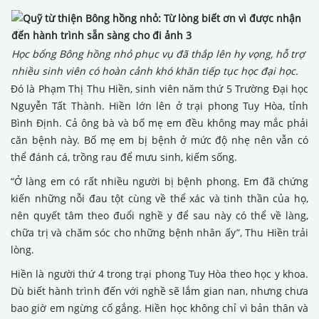
Học bổng Bông hồng nhỏ phục vụ đã thắp lên hy vọng, hỗ trợ
nhiều sinh viên có hoàn cảnh khó khăn tiếp tục học đại học.
Đó là Phạm Thị Thu Hiền, sinh viên năm thứ 5 Trường Đại học
Nguyễn Tất Thành. Hiền lớn lên ở trại phong Tuy Hòa, tỉnh
Bình Định. Cả ông bà và bố mẹ em đều không may mắc phải
căn bệnh này. Bố mẹ em bị bệnh ở mức độ nhẹ nên vẫn có
thể đánh cá, trồng rau để mưu sinh, kiếm sống.
“Ở làng em có rất nhiều người bị bệnh phong. Em đã chứng
kiến những nỗi đau tột cùng về thể xác và tinh thần của họ,
nên quyết tâm theo đuổi nghề y để sau này có thể về làng,
chữa trị và chăm sóc cho những bệnh nhân ấy”, Thu Hiền trải
lòng.
Hiền là người thứ 4 trong trại phong Tuy Hòa theo học y khoa.
Dù biết hành trình đến với nghề sẽ lắm gian nan, nhưng chưa
bao giờ em ngừng cố gắng. Hiền học không chỉ vì bản thân và