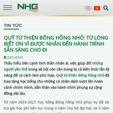
Skip
to
English
Vietnames
main
content
TIN TỨC
QUỸ TỪ THIỆN BÔNG HỒNG NHỎ: TỪ LÒNG
BIẾT ƠN VÌ ĐƯỢC NHẬN ĐẾN HÀNH TRÌNH
SẴN SÀNG CHO ĐI
23/11/2023
Thấu hiểu bên cạnh tinh thần nhân ái, việc giúp đỡ
những
người yếu thế
trong xã hội còn cần trang bị cả kiến thức lẫn kỹ
năng để có cách làm phù hợp,
Quỹ từ thiện Bông hồng nhỏ
đã
trao tặng học bổng cho những cá nhân dám vượt lên hoàn
cảnh chính mình, dấn thân vào hành trình phụng sự cộng
đồng dài lâu.
Từ năm 2023-2027, học bổng Bông hồng nhỏ phục vụ đã tài
trợ gói học phí liên tục trong 4 năm cho hệ đại học và 3 năm