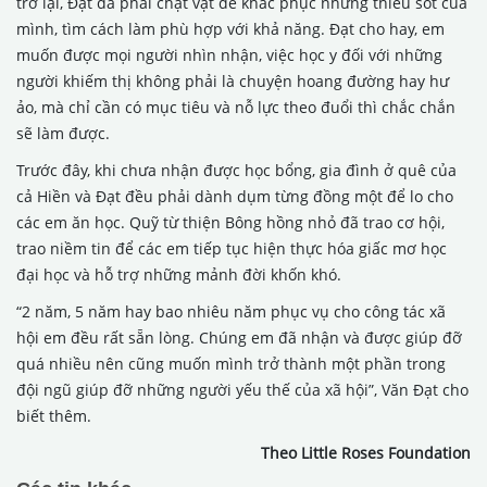
trở lại, Đạt đã phải chật vật để khắc phục những thiếu sót của
mình, tìm cách làm phù hợp với khả năng. Đạt cho hay, em
muốn được mọi người nhìn nhận, việc học y đối với những
người khiếm thị không phải là chuyện hoang đường hay hư
ảo, mà chỉ cần có mục tiêu và nỗ lực theo đuổi thì chắc chắn
sẽ làm được.
Trước đây, khi chưa nhận được học bổng, gia đình ở quê của
cả Hiền và Đạt đều phải dành dụm từng đồng một để lo cho
các em ăn học. Quỹ từ thiện Bông hồng nhỏ đã trao cơ hội,
trao niềm tin để các em tiếp tục hiện thực hóa giấc mơ học
đại học và hỗ trợ những mảnh đời khốn khó.
“2 năm, 5 năm hay bao nhiêu năm phục vụ cho công tác xã
hội em đều rất sẵn lòng. Chúng em đã nhận và được giúp đỡ
quá nhiều nên cũng muốn mình trở thành một phần trong
đội ngũ giúp đỡ những người yếu thế của xã hội”, Văn Đạt cho
biết thêm.
Theo Little Roses Foundation