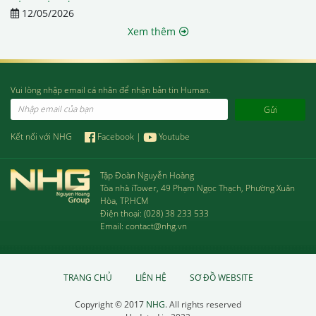
12/05/2026
Xem thêm
Vui lòng nhập email cá nhân để nhận bản tin Human.
Email
Kết nối với NHG
Facebook
|
Youtube
Tập Đoàn Nguyễn Hoàng
Tòa nhà iTower, 49 Phạm Ngọc Thạch, Phường Xuân
Hòa, TP.HCM
Điện thoại:
(028) 38 233 533
Email:
contact@nhg.vn
TRANG CHỦ
LIÊN HỆ
SƠ ĐỒ WEBSITE
Copyright © 2017
NHG
. All rights reserved