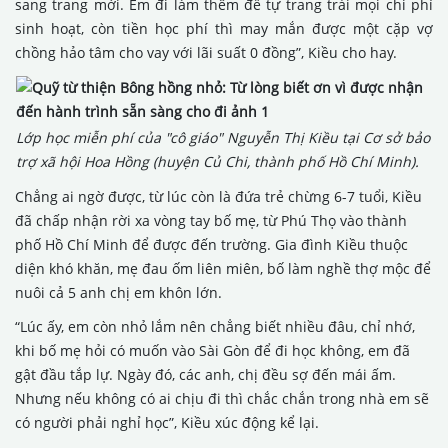
sang trang mới. Em đi làm thêm để tự trang trải mọi chi phí
sinh hoạt, còn tiền học phí thì may mắn được một cặp vợ
chồng hảo tâm cho vay với lãi suất 0 đồng”, Kiều cho hay.
Lớp học miễn phí của "cô giáo" Nguyễn Thị Kiều tại Cơ sở bảo
trợ xã hội Hoa Hồng (huyện Củ Chi, thành phố Hồ Chí Minh).
Chẳng ai ngờ được, từ lúc còn là đứa trẻ chừng 6-7 tuổi, Kiều
đã chấp nhận rời xa vòng tay bố mẹ, từ Phú Thọ vào thành
phố Hồ Chí Minh để được đến trường. Gia đình Kiều thuộc
diện khó khăn, mẹ đau ốm liên miên, bố làm nghề thợ mộc để
nuôi cả 5 anh chị em khôn lớn.
“Lúc ấy, em còn nhỏ lắm nên chẳng biết nhiều đâu, chỉ nhớ,
khi bố mẹ hỏi có muốn vào Sài Gòn để đi học không, em đã
gật đầu tắp lự. Ngày đó, các anh, chị đều sợ đến mái ấm.
Nhưng nếu không có ai chịu đi thì chắc chắn trong nhà em sẽ
có người phải nghỉ học”, Kiều xúc động kể lại.