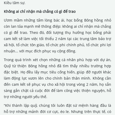
Kiều tâm sự.
Không ai chỉ nhận mà chẳng có gì để trao
Ươm mầm những tấm lòng bác ái, học bổng Bông hồng nhỏ
còn lan tỏa mạnh mẽ thông điệp: không ai chỉ nhận mà chẳng
có gì để trao. Theo đó, đối tượng thụ hưởng học bổng phải
cam kết sẽ làm việc tối thiểu 2 năm tại các trung tâm bảo trợ
xã hội, tổ chức tôn giáo, tổ chức phi chính phủ, tổ chức phi lợi
nhuận... với mục đích phục vụ cộng đồng.
Trong quá trình xét chọn những cá nhân phù hợp với dự án,
Quỹ từ thiện Bông hồng nhỏ đã tìm thấy nhiều trường hợp
đặc biệt. Họ đều lấy mục tiêu cống hiến, giúp đỡ người khác
làm động lực vươn lên cho chính bản thân mình. Không cần
đến cam kết sẽ phục vụ cho xã hội trong vòng 2 năm, họ sẵn
sàng gắn chặt cả cuộc đời để làm công việc thiện nguyện, hỗ
trợ những người yếu thế.
“Khi thành lập quỹ, chúng tôi luôn đặt sứ mệnh hàng đầu là
hỗ trợ những mảnh đời cơ cực, éo le. Nhưng trên thực tế, có