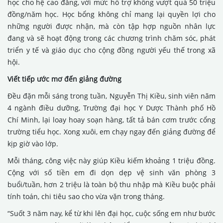
học cho hệ cao đẳng, với mức hỗ trợ không vượt quá 50 triệu
đồng/năm học. Học bổng không chỉ mang lại quyền lợi cho
những người được nhận, mà còn tập hợp nguồn nhân lực
đang và sẽ hoạt động trong các chương trình chăm sóc, phát
triển y tế và giáo dục cho cộng đồng người yếu thế trong xã
hội.
Viết tiếp ước mơ đến giảng đường
Đều đặn mỗi sáng trong tuần, Nguyễn Thị Kiều, sinh viên năm
4 ngành điều dưỡng, Trường đại học Y Dược Thành phố Hồ
Chí Minh, lại loay hoay soạn hàng, tất tả bán cơm trước cổng
trường tiểu học. Xong xuôi, em chạy ngay đến giảng đường để
kịp giờ vào lớp.
Mỗi tháng, công việc này giúp Kiều kiếm khoảng 1 triệu đồng.
Cộng với số tiền em đi dọn dẹp vệ sinh văn phòng 3
buổi/tuần, hơn 2 triệu là toàn bộ thu nhập mà Kiều buộc phải
tính toán, chi tiêu sao cho vừa vặn trong tháng.
“Suốt 3 năm nay, kể từ khi lên đại học, cuộc sống em như bước