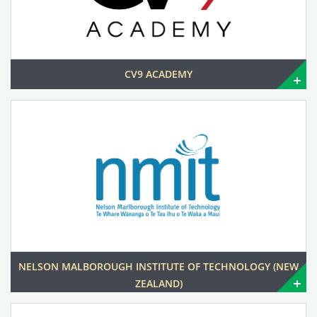
CV9 ACADEMY
NELSON MALBOROUGH INSTITUTE OF TECHNOLOGY (NEW
ZEALAND)