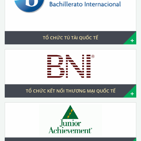
TỔ CHỨC TÚ TÀI QUỐC TẾ
TỔ CHỨC KẾT NỐI THƯƠNG MẠI QUỐC TẾ