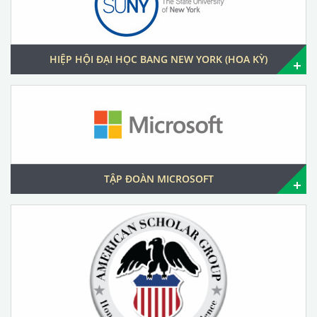
HIỆP HỘI ĐẠI HỌC BANG NEW YORK (HOA KỲ)
TẬP ĐOÀN MICROSOFT