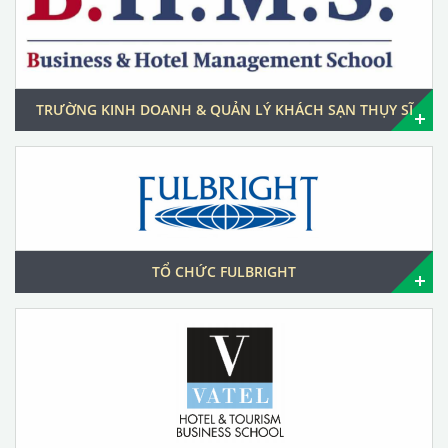
TRƯỜNG KINH DOANH & QUẢN LÝ KHÁCH SẠN THỤY SĨ
TỔ CHỨC FULBRIGHT