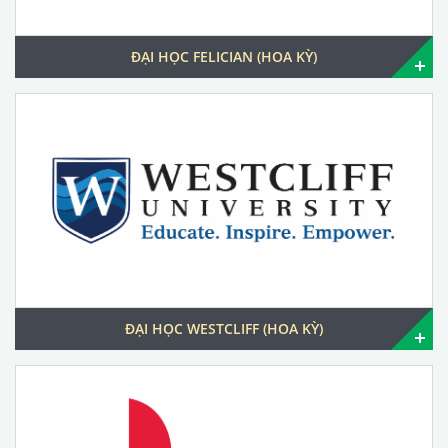
ĐẠI HỌC FELICIAN (HOA KỲ)
ĐẠI HỌC WESTCLIFF (HOA KỲ)