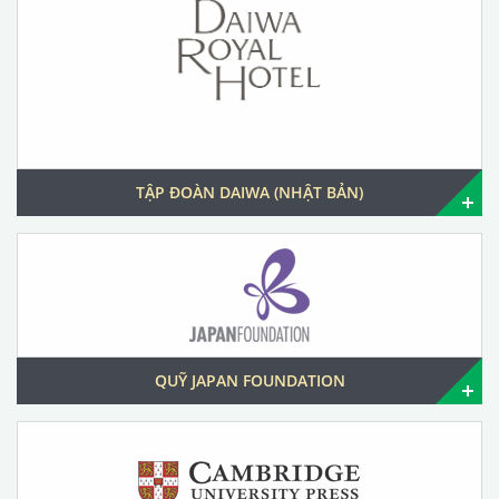
TẬP ĐOÀN DAIWA (NHẬT BẢN)
QUỸ JAPAN FOUNDATION