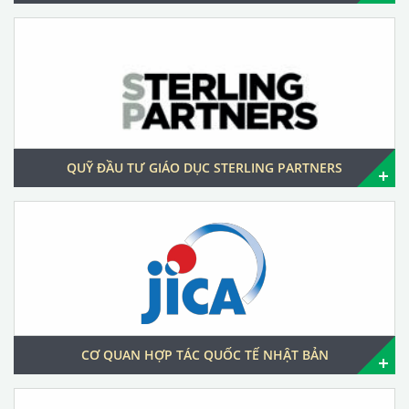
QUỸ ĐẦU TƯ GIÁO DỤC STERLING PARTNERS
CƠ QUAN HỢP TÁC QUỐC TẾ NHẬT BẢN