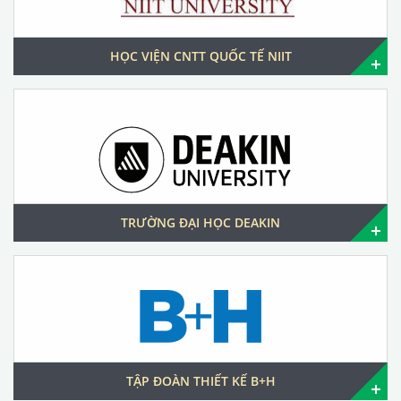
HỌC VIỆN CNTT QUỐC TẾ NIIT
TRƯỜNG ĐẠI HỌC DEAKIN
TẬP ĐOÀN THIẾT KẾ B+H