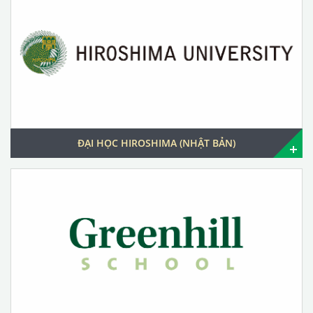
ĐẠI HỌC HIROSHIMA (NHẬT BẢN)