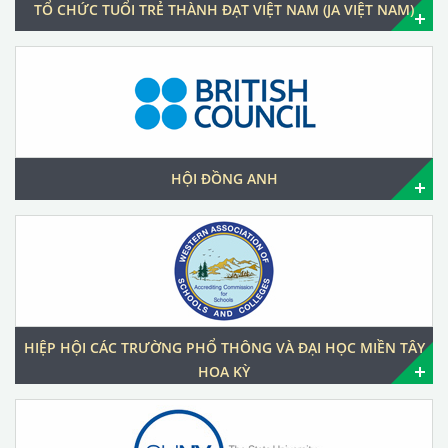
TỔ CHỨC TUỔI TRẺ THÀNH ĐẠT VIỆT NAM (JA VIỆT NAM)
HỘI ĐỒNG ANH
HIỆP HỘI CÁC TRƯỜNG PHỔ THÔNG VÀ ĐẠI HỌC MIỀN TÂY
HOA KỲ