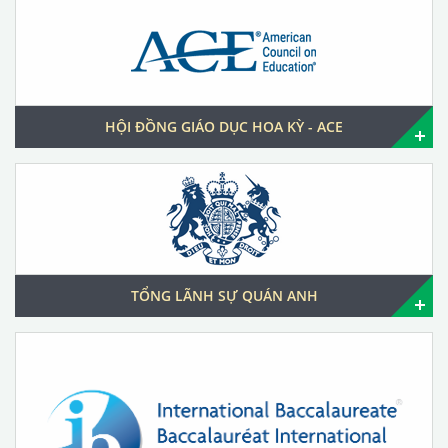
HỘI ĐỒNG GIÁO DỤC HOA KỲ - ACE
TỔNG LÃNH SỰ QUÁN ANH