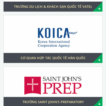
TRƯỜNG DU LỊCH & KHÁCH SẠN QUỐC TẾ VATEL
CƠ QUAN HỢP TÁC QUỐC TẾ HÀN QUỐC
TRƯỜNG SAINT JOHN’S PREPARATORY