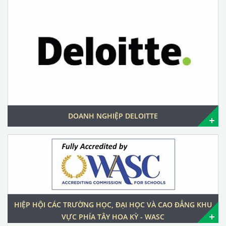
DOANH NGHIỆP DELOITTE
HIỆP HỘI CÁC TRƯỜNG HỌC, ĐẠI HỌC VÀ CAO ĐẲNG KHU
VỰC PHÍA TÂY HOA KỲ - WASC