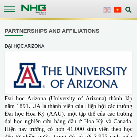
Skip
to
English
Vietnames
main
content
PARTNERSHIPS AND AFFILIATIONS
ĐẠI HỌC ARIZONA
Đ
ại học Arizona (University of Arizona) thành lập
năm 1891. UA là thành viên của Hiệp hội các trường
Đại học Hoa Kỳ (AAU), một tập thể của các trường
đại học nghiên cứu hàng đầu ở Hoa Kỳ và Canada.
Hiện nay trường có hơn 41.000 sinh viên theo học
đến từ nhiều nước, trong đó có tới 3.975 sinh viên