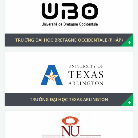
TRƯỜNG ĐẠI HỌC BRETAGNE OCCIDENTALE (PHÁP)
TRƯỜNG ĐẠI HỌC TEXAS ARLINGTON