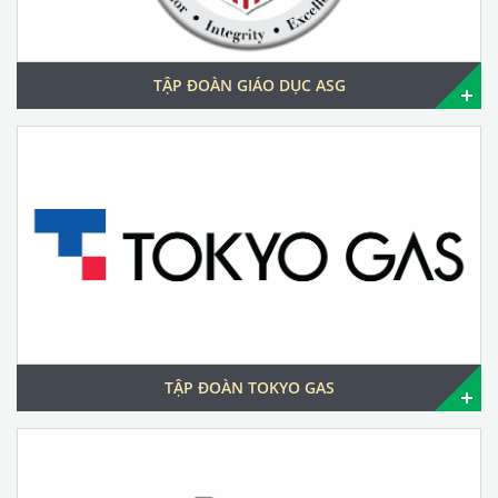
TẬP ĐOÀN GIÁO DỤC ASG
TẬP ĐOÀN TOKYO GAS