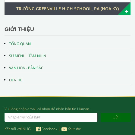
TRƯỜNG GREENVILLE HIGH SCHOOL, PA (HOA KỲ)
GIỚI THIỆU
TỔNG QUAN
SỨ MỆNH - TẦM NHÌN
VĂN HÓA - BẢN SẮC
LIÊN HỆ
Vui lòng nhập email cá nhân để nhận bản tin Human.
Email
Kết nối với NHG
Facebook
|
Youtube