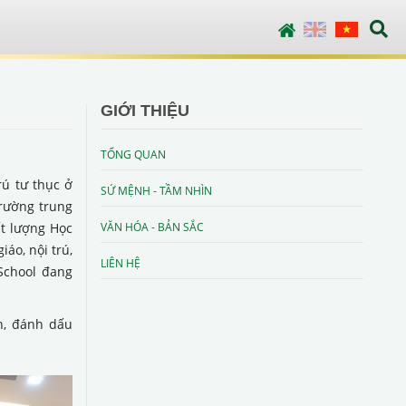
English
Vietnamese
GIỚI THIỆU
TỔNG QUAN
rú tư thục ở
SỨ MỆNH - TẦM NHÌN
rường trung
ất lượng Học
VĂN HÓA - BẢN SẮC
áo, nội trú,
LIÊN HỆ
 School đang
n, đánh dấu