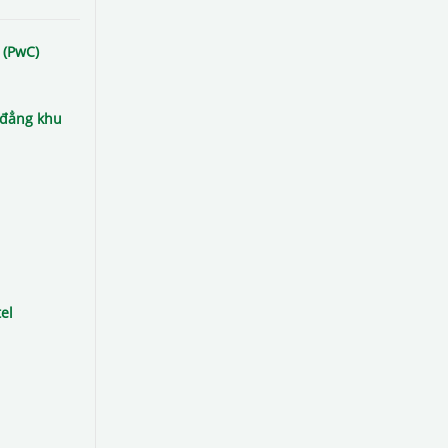
 (PwC)
 đẳng khu
el