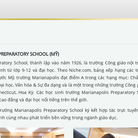
REPARATORY SCHOOL (MỸ)
atory School, thành lập vào năm 1926, là trường Công giáo nội t
h từ lớp 9-12 và đại học. Theo Niche.com, bảng xếp hạng các t
nước Mỹ, trường Marianapolis đạt điểm A trong các hạng mục: Ch
ại học, Văn hóa & Sự đa dạng và là một trong những trường Công gi
necticut, Hoa Kỳ. Các học sinh trường Marianapolis Preparatory
ao đẳng và đại học nổi tiếng trên thế giới.
rường Marianapolis Preparatory School ký kết hợp tác trực tuyế
ình cùng nhau phát triển bền vững trong ngành giáo dục.