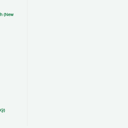
gh (New
Kỳ)