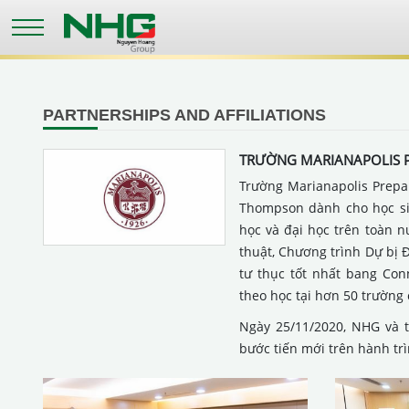
Skip
to
main
content
PARTNERSHIPS AND AFFILIATIONS
TRƯỜNG MARIANAPOLIS P
Trường Marianapolis Prepar
Thompson dành cho học sin
học và đại học trên toàn 
thuật, Chương trình Dự bị Đ
tư thục tốt nhất bang Con
theo học tại hơn 50 trường c
Ngày 25/11/2020, NHG và t
bước tiến mới trên hành tr