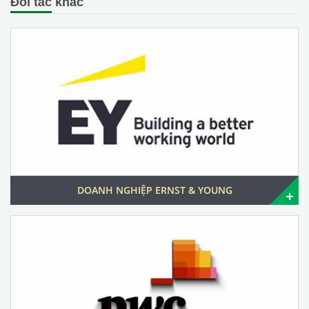
Đối tác khác
DOANH NGHIỆP ERNST & YOUNG