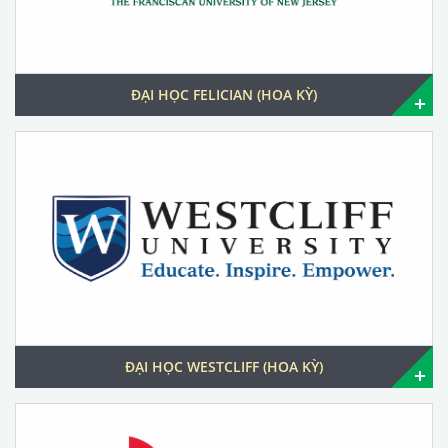
ĐẠI HỌC FELICIAN (HOA KỲ)
ĐẠI HỌC WESTCLIFF (HOA KỲ)