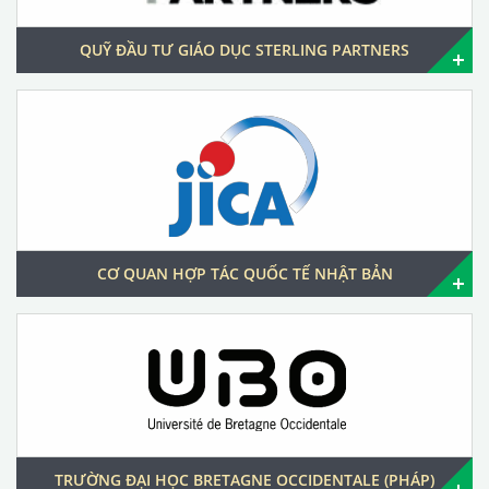
QUỸ ĐẦU TƯ GIÁO DỤC STERLING PARTNERS
CƠ QUAN HỢP TÁC QUỐC TẾ NHẬT BẢN
TRƯỜNG ĐẠI HỌC BRETAGNE OCCIDENTALE (PHÁP)