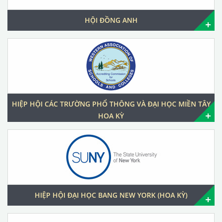
HỘI ĐỒNG ANH
HIỆP HỘI CÁC TRƯỜNG PHỔ THÔNG VÀ ĐẠI HỌC MIỀN TÂY
HOA KỲ
HIỆP HỘI ĐẠI HỌC BANG NEW YORK (HOA KỲ)