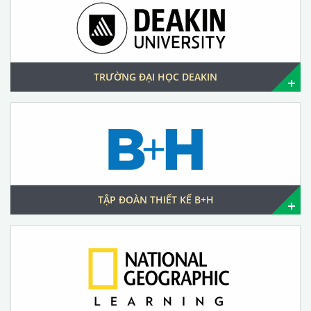
TRƯỜNG ĐẠI HỌC DEAKIN
TẬP ĐOÀN THIẾT KẾ B+H