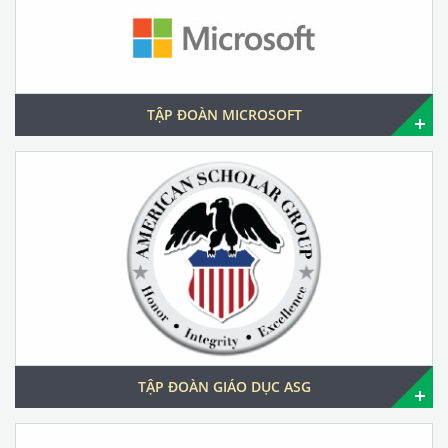
TẬP ĐOÀN MICROSOFT
TẬP ĐOÀN GIÁO DỤC ASG