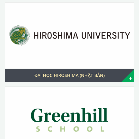
ĐẠI HỌC HIROSHIMA (NHẬT BẢN)