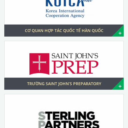
CƠ QUAN HỢP TÁC QUỐC TẾ HÀN QUỐC
TRƯỜNG SAINT JOHN’S PREPARATORY