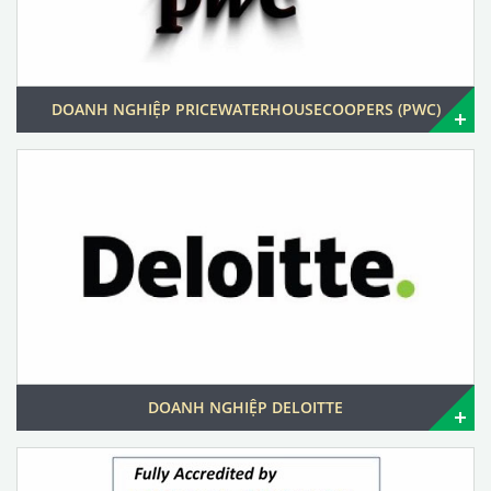
DOANH NGHIỆP PRICEWATERHOUSECOOPERS (PWC)
DOANH NGHIỆP DELOITTE